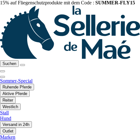
15% auf Fliegenschutzprodukte mit dem Code :
SUMMER-FLY15
Suchen
Sommer-Special
Ruhende Pferde
Aktive Pferde
Reiter
Westlich
Stall
Hund
Versand in 24h
Outlet
Marken