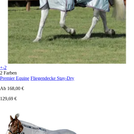
+-2
2 Farben
Premier Equine
Fliegendecke Stay-Dry
Ab
168,00 €
129,69 €