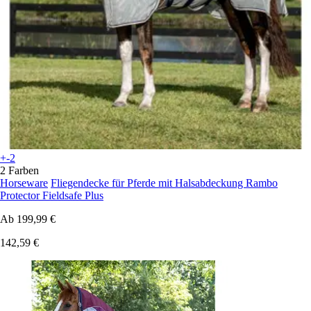
+-2
2 Farben
Horseware
Fliegendecke für Pferde mit Halsabdeckung Rambo
Protector Fieldsafe Plus
Ab
199,99 €
142,59 €