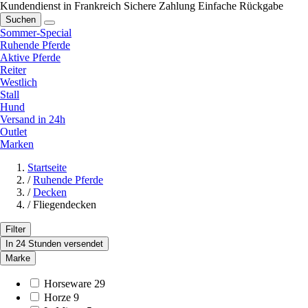
Kundendienst in Frankreich
Sichere Zahlung
Einfache Rückgabe
Suchen
Sommer-Special
Ruhende Pferde
Aktive Pferde
Reiter
Westlich
Stall
Hund
Versand in 24h
Outlet
Marken
Startseite
/
Ruhende Pferde
/
Decken
/
Fliegendecken
Filter
In 24 Stunden versendet
Marke
Horseware
29
Horze
9