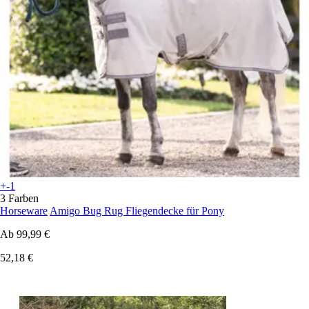
+-1
3 Farben
Horseware
Amigo Bug Rug Fliegendecke für Pony
Ab
99,99 €
52,18 €