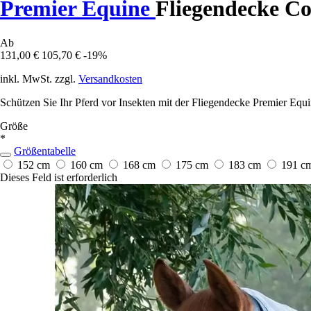
Premier Equine
Fliegendecke C
Ab
131,00 €
105,70 €
-19%
inkl. MwSt. zzgl.
Versandkosten
Schützen Sie Ihr Pferd vor Insekten mit der Fliegendecke Premier Eq
Größe
*
Größentabelle
152 cm
160 cm
168 cm
175 cm
183 cm
191 c
Dieses Feld ist erforderlich