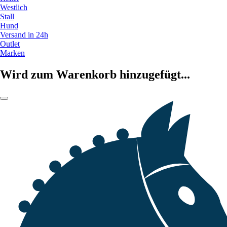
Westlich
Stall
Hund
Versand in 24h
Outlet
Marken
Wird zum Warenkorb hinzugefügt...