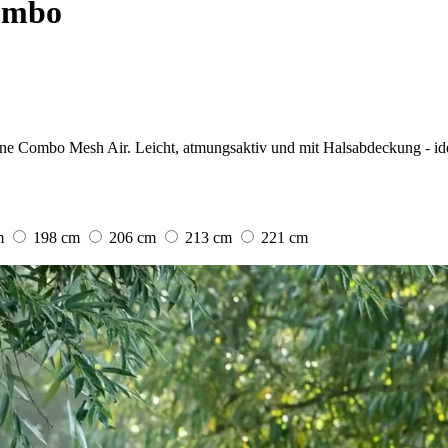
ombo
uine Combo Mesh Air. Leicht, atmungsaktiv und mit Halsabdeckung - i
m
198 cm
206 cm
213 cm
221 cm