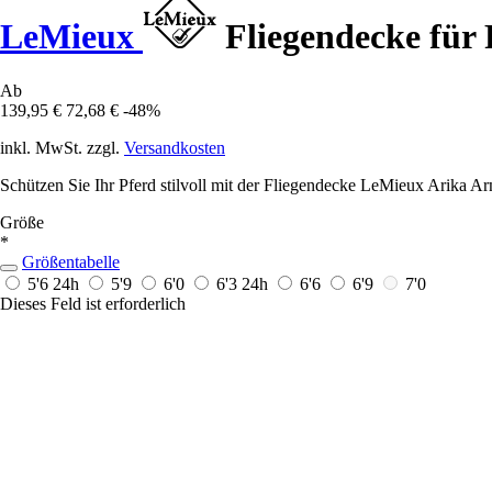
LeMieux
Fliegendecke für
Ab
139,95 €
72,68 €
-48%
inkl. MwSt. zzgl.
Versandkosten
Schützen Sie Ihr Pferd stilvoll mit der Fliegendecke LeMieux Arika A
Größe
*
Größentabelle
5'6
24h
5'9
6'0
6'3
24h
6'6
6'9
7'0
Dieses Feld ist erforderlich