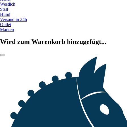
Westlich
Stall
Hund
Versand in 24h
Outlet
Marken
Wird zum Warenkorb hinzugefügt...