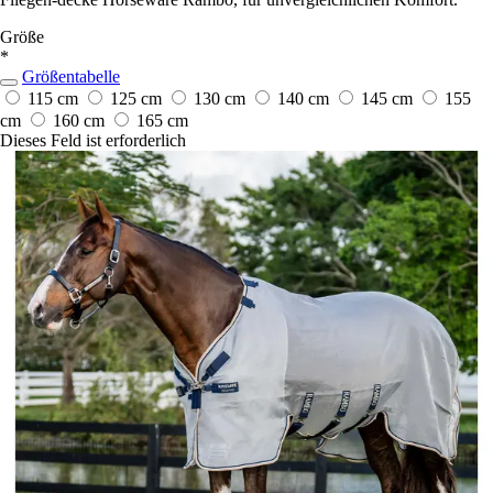
Größe
*
Größentabelle
115 cm
125 cm
130 cm
140 cm
145 cm
155
cm
160 cm
165 cm
Dieses Feld ist erforderlich