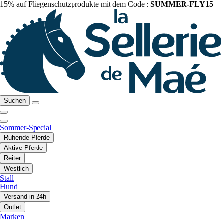
15% auf Fliegenschutzprodukte mit dem Code :
SUMMER-FLY15
Suchen
Sommer-Special
Ruhende Pferde
Aktive Pferde
Reiter
Westlich
Stall
Hund
Versand in 24h
Outlet
Marken