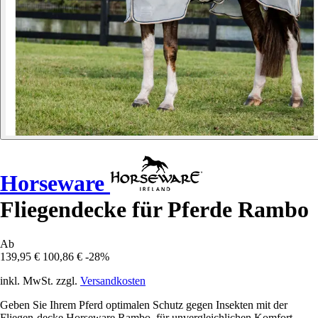
Horseware
Fliegendecke für Pferde Rambo
Ab
139,95 €
100,86 €
-28%
inkl. MwSt. zzgl.
Versandkosten
Geben Sie Ihrem Pferd optimalen Schutz gegen Insekten mit der
Fliegen-decke Horseware Rambo, für unvergleichlichen Komfort.