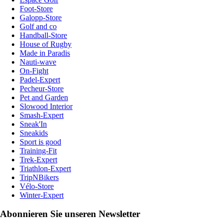
Foot-Store
Galopp-Store
Golf and co
Handball-Store
House of Rugby
Made in Paradis
Nauti-wave
On-Fight
Padel-Expert
Pecheur-Store
Pet and Garden
Slowood Interior
Smash-Expert
Sneak'In
Sneakids
Sport is good
Training-Fit
Trek-Expert
Triathlon-Expert
TripNBikers
Vélo-Store
Winter-Expert
Abonnieren Sie unseren Newsletter