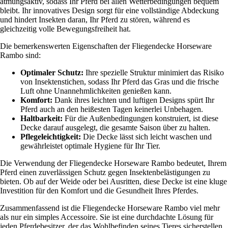
atmungsaktiv, sodass Ihr Pferd bei allen Wetterbedingungen bequem
bleibt. Ihr innovatives Design sorgt für eine vollständige Abdeckung
und hindert Insekten daran, Ihr Pferd zu stören, während es
gleichzeitig volle Bewegungsfreiheit hat.
Die bemerkenswerten Eigenschaften der Fliegendecke Horseware
Rambo sind:
Optimaler Schutz:
Ihre spezielle Struktur minimiert das Risiko
von Insektenstichen, sodass Ihr Pferd das Gras und die frische
Luft ohne Unannehmlichkeiten genießen kann.
Komfort:
Dank ihres leichten und luftigen Designs spürt Ihr
Pferd auch an den heißesten Tagen keinerlei Unbehagen.
Haltbarkeit:
Für die Außenbedingungen konstruiert, ist diese
Decke darauf ausgelegt, die gesamte Saison über zu halten.
Pflegeleichtigkeit:
Die Decke lässt sich leicht waschen und
gewährleistet optimale Hygiene für Ihr Tier.
Die Verwendung der Fliegendecke Horseware Rambo bedeutet, Ihrem
Pferd einen zuverlässigen Schutz gegen Insektenbelästigungen zu
bieten. Ob auf der Weide oder bei Ausritten, diese Decke ist eine kluge
Investition für den Komfort und die Gesundheit Ihres Pferdes.
Zusammenfassend ist die Fliegendecke Horseware Rambo viel mehr
als nur ein simples Accessoire. Sie ist eine durchdachte Lösung für
jeden Pferdebesitzer, der das Wohlbefinden seines Tieres sicherstellen