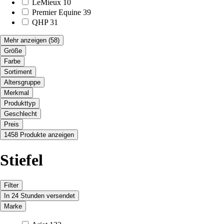
LeMieux
10
Premier Equine
39
QHP
31
Mehr anzeigen
(58)
Größe
Farbe
Sortiment
Altersgruppe
Merkmal
Produkttyp
Geschlecht
Preis
1458 Produkte anzeigen
Stiefel
Filter
In 24 Stunden versendet
Marke