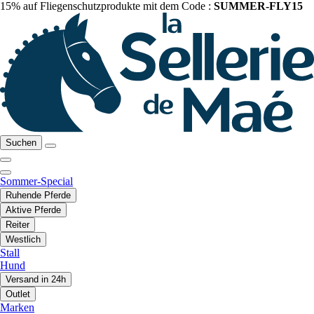
15% auf Fliegenschutzprodukte mit dem Code :
SUMMER-FLY15
Suchen
Sommer-Special
Ruhende Pferde
Aktive Pferde
Reiter
Westlich
Stall
Hund
Versand in 24h
Outlet
Marken