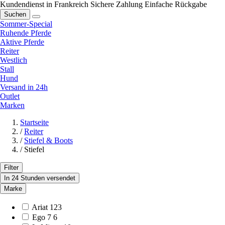
Kundendienst in Frankreich
Sichere Zahlung
Einfache Rückgabe
Suchen
Sommer-Special
Ruhende Pferde
Aktive Pferde
Reiter
Westlich
Stall
Hund
Versand in 24h
Outlet
Marken
Startseite
/
Reiter
/
Stiefel & Boots
/
Stiefel
Filter
In 24 Stunden versendet
Marke
Ariat
123
Ego 7
6