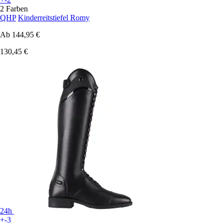
2 Farben
QHP
Kinderreitstiefel Romy
Ab
144,95 €
130,45 €
24h
+-3