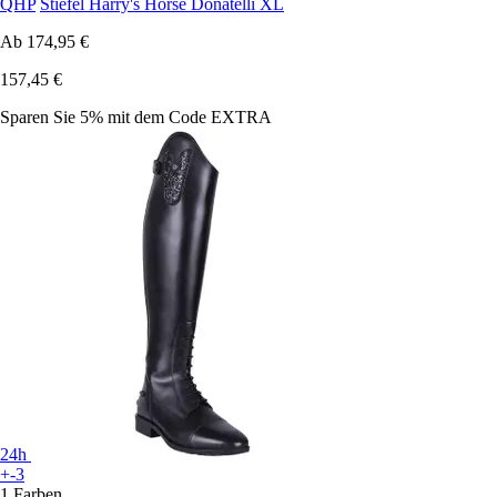
QHP
Stiefel Harry's Horse Donatelli XL
Ab
174,95 €
157,45 €
Sparen Sie 5%
mit dem Code
EXTRA
24h
+-3
1 Farben