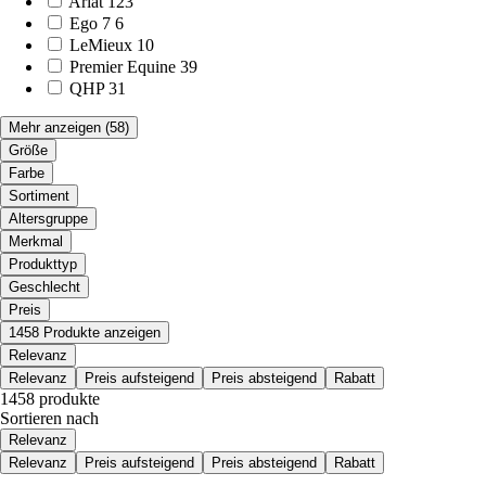
Ariat
123
Ego 7
6
LeMieux
10
Premier Equine
39
QHP
31
Mehr anzeigen
(58)
Größe
Farbe
Sortiment
Altersgruppe
Merkmal
Produkttyp
Geschlecht
Preis
1458 Produkte anzeigen
Relevanz
Relevanz
Preis aufsteigend
Preis absteigend
Rabatt
1458 produkte
Sortieren nach
Relevanz
Relevanz
Preis aufsteigend
Preis absteigend
Rabatt