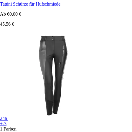
Tattini
Schürze für Hufschmiede
Ab
60,00 €
45,56 €
24h
+-3
1 Farben