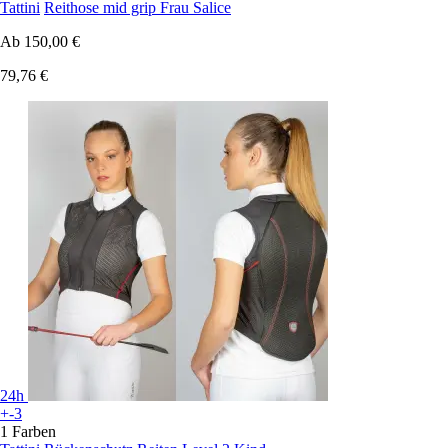
Tattini
Reithose mid grip Frau Salice
Ab
150,00 €
79,76 €
24h
+-3
1 Farben