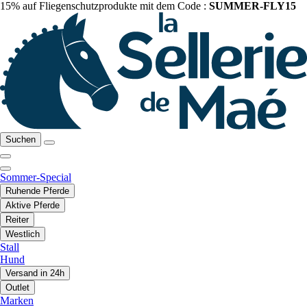
15% auf Fliegenschutzprodukte mit dem Code :
SUMMER-FLY15
Suchen
Sommer-Special
Ruhende Pferde
Aktive Pferde
Reiter
Westlich
Stall
Hund
Versand in 24h
Outlet
Marken