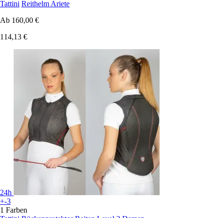
Tattini
Reithelm Ariete
Ab
160,00 €
114,13 €
24h
+-3
1 Farben