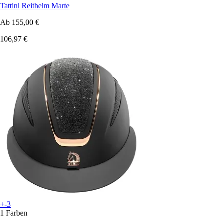
Tattini
Reithelm Marte
Ab
155,00 €
106,97 €
+-3
1 Farben