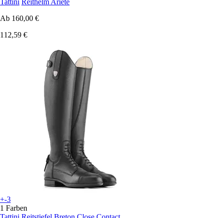
Tattini
Reithelm Ariete
Ab
160,00 €
112,59 €
+-3
1 Farben
Tattini
Reitstiefel Breton Close Contact