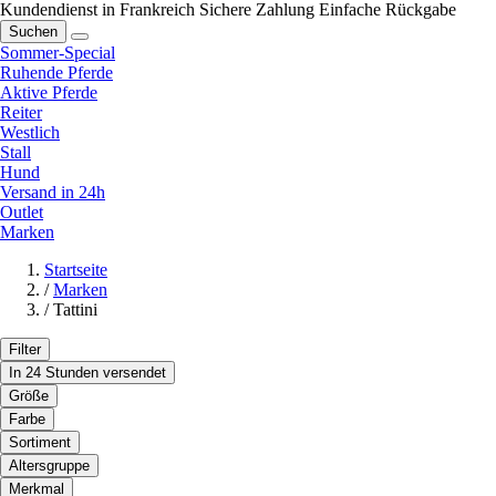
Kundendienst in Frankreich
Sichere Zahlung
Einfache Rückgabe
Suchen
Sommer-Special
Ruhende Pferde
Aktive Pferde
Reiter
Westlich
Stall
Hund
Versand in 24h
Outlet
Marken
Startseite
/
Marken
/
Tattini
Filter
In 24 Stunden versendet
Größe
Farbe
Sortiment
Altersgruppe
Merkmal