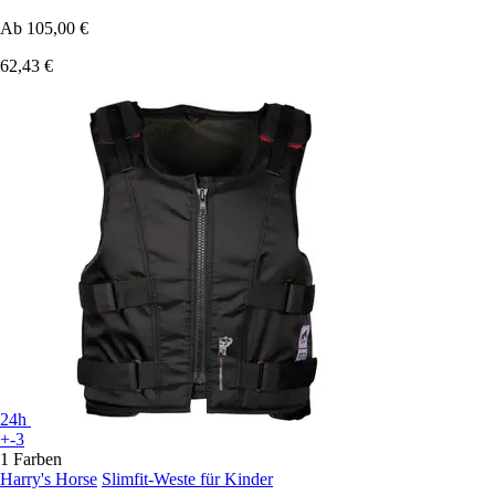
Ab
105,00 €
62,43 €
24h
+-3
1 Farben
Harry's Horse
Slimfit-Weste für Kinder