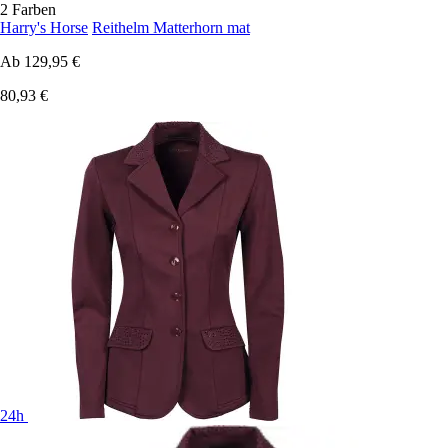
2 Farben
Harry's Horse
Reithelm Matterhorn mat
Ab
129,95 €
80,93 €
24h