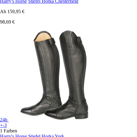
Harry's Horse
Stiefel Horka Chesterfield
Ab
159,95 €
98,69 €
24h
+-3
1 Farben
Harry's Horse
Stiefel Horka York