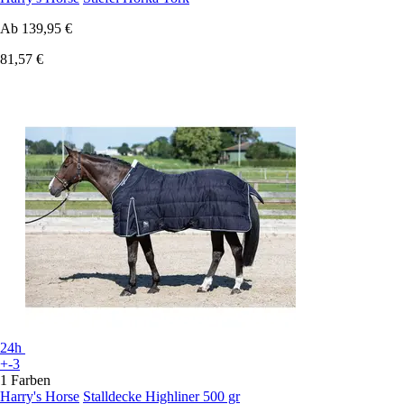
Ab
139,95 €
81,57 €
24h
+-3
1 Farben
Harry's Horse
Stalldecke Highliner 500 gr