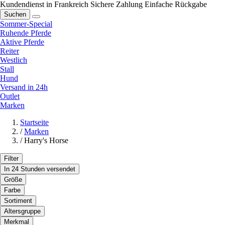
Kundendienst in Frankreich
Sichere Zahlung
Einfache Rückgabe
Suchen
Sommer-Special
Ruhende Pferde
Aktive Pferde
Reiter
Westlich
Stall
Hund
Versand in 24h
Outlet
Marken
Startseite
/
Marken
/
Harry's Horse
Filter
In 24 Stunden versendet
Größe
Farbe
Sortiment
Altersgruppe
Merkmal