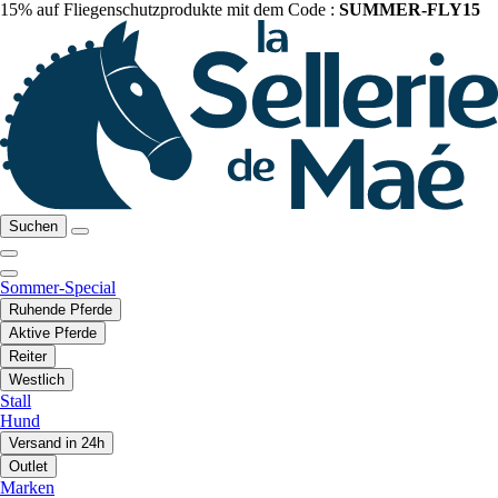
15% auf Fliegenschutzprodukte mit dem Code :
SUMMER-FLY15
Suchen
Sommer-Special
Ruhende Pferde
Aktive Pferde
Reiter
Westlich
Stall
Hund
Versand in 24h
Outlet
Marken