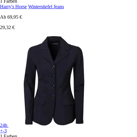
1 Farben
Harry's Horse
Winterstiefel Jeans
Ab
69,95 €
29,32 €
24h
+-3
1 Farben