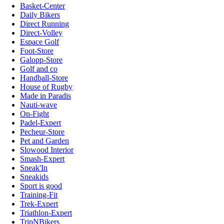
Basket-Center
Daily Bikers
Direct Running
Direct-Volley
Espace Golf
Foot-Store
Galopp-Store
Golf and co
Handball-Store
House of Rugby
Made in Paradis
Nauti-wave
On-Fight
Padel-Expert
Pecheur-Store
Pet and Garden
Slowood Interior
Smash-Expert
Sneak'In
Sneakids
Sport is good
Training-Fit
Trek-Expert
Triathlon-Expert
TripNBikers