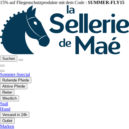
15% auf Fliegenschutzprodukte mit dem Code :
SUMMER-FLY15
Suchen
Sommer-Special
Ruhende Pferde
Aktive Pferde
Reiter
Westlich
Stall
Hund
Versand in 24h
Outlet
Marken