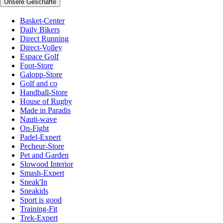
Unsere Geschäfte
Basket-Center
Daily Bikers
Direct Running
Direct-Volley
Espace Golf
Foot-Store
Galopp-Store
Golf and co
Handball-Store
House of Rugby
Made in Paradis
Nauti-wave
On-Fight
Padel-Expert
Pecheur-Store
Pet and Garden
Slowood Interior
Smash-Expert
Sneak'In
Sneakids
Sport is good
Training-Fit
Trek-Expert