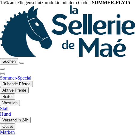
15% auf Fliegenschutzprodukte mit dem Code :
SUMMER-FLY15
Suchen
Sommer-Special
Ruhende Pferde
Aktive Pferde
Reiter
Westlich
Stall
Hund
Versand in 24h
Outlet
Marken