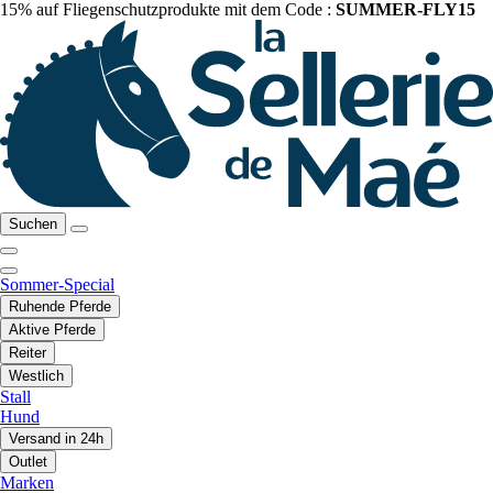
15% auf Fliegenschutzprodukte mit dem Code :
SUMMER-FLY15
Suchen
Sommer-Special
Ruhende Pferde
Aktive Pferde
Reiter
Westlich
Stall
Hund
Versand in 24h
Outlet
Marken