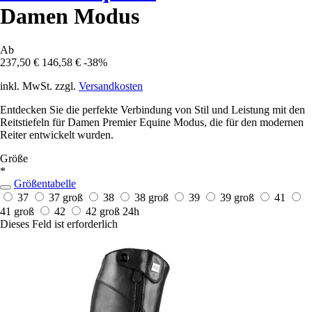
Damen Modus
Ab
237,50 €
146,58 €
-38%
inkl. MwSt. zzgl.
Versandkosten
Entdecken Sie die perfekte Verbindung von Stil und Leistung mit den
Reitstiefeln für Damen Premier Equine Modus, die für den modernen
Reiter entwickelt wurden.
Größe
*
Größentabelle
37
37 groß
38
38 groß
39
39 groß
41
41 groß
42
42 groß
24h
Dieses Feld ist erforderlich