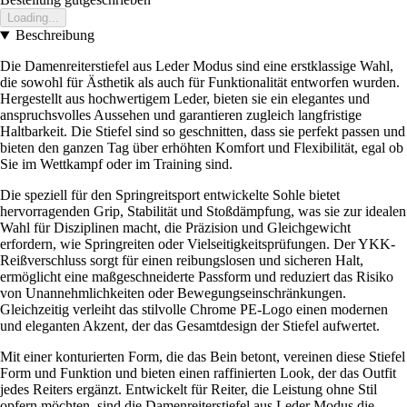
Loading...
Beschreibung
Die Damenreiterstiefel aus Leder Modus sind eine erstklassige Wahl,
die sowohl für Ästhetik als auch für Funktionalität entworfen wurden.
Hergestellt aus hochwertigem Leder, bieten sie ein elegantes und
anspruchsvolles Aussehen und garantieren zugleich langfristige
Haltbarkeit. Die Stiefel sind so geschnitten, dass sie perfekt passen und
bieten den ganzen Tag über erhöhten Komfort und Flexibilität, egal ob
Sie im Wettkampf oder im Training sind.
Die speziell für den Springreitsport entwickelte Sohle bietet
hervorragenden Grip, Stabilität und Stoßdämpfung, was sie zur idealen
Wahl für Disziplinen macht, die Präzision und Gleichgewicht
erfordern, wie Springreiten oder Vielseitigkeitsprüfungen. Der YKK-
Reißverschluss sorgt für einen reibungslosen und sicheren Halt,
ermöglicht eine maßgeschneiderte Passform und reduziert das Risiko
von Unannehmlichkeiten oder Bewegungseinschränkungen.
Gleichzeitig verleiht das stilvolle Chrome PE-Logo einen modernen
und eleganten Akzent, der das Gesamtdesign der Stiefel aufwertet.
Mit einer konturierten Form, die das Bein betont, vereinen diese Stiefel
Form und Funktion und bieten einen raffinierten Look, der das Outfit
jedes Reiters ergänzt. Entwickelt für Reiter, die Leistung ohne Stil
opfern möchten, sind die Damenreiterstiefel aus Leder Modus die