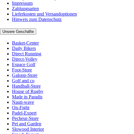
Impressum
Zahlungsarten
Lieferkosten und Versandoptionen
Hinweis zum Datenschutz
Unsere Geschäfte
Basket-Center
Daily Bikers
Direct Running
Direct-Volley
Espace Golf
Foot-Store
Galopp-Store
Golf and co
Handball-Store
House of Rugby
Made in Paradis
Nauti-wave
On-Fight
Padel-Expert
Pecheur-Store
Pet and Garden
Slowood Interior