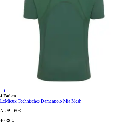
+0
4 Farben
LeMieux
Technisches Damenpolo Mia Mesh
Ab
59,95 €
40,38 €