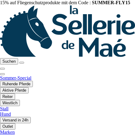
15% auf Fliegenschutzprodukte mit dem Code :
SUMMER-FLY15
Suchen
Sommer-Special
Ruhende Pferde
Aktive Pferde
Reiter
Westlich
Stall
Hund
Versand in 24h
Outlet
Marken