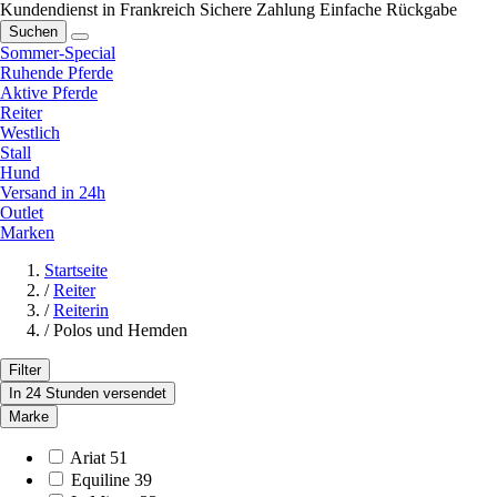
Kundendienst in Frankreich
Sichere Zahlung
Einfache Rückgabe
Suchen
Sommer-Special
Ruhende Pferde
Aktive Pferde
Reiter
Westlich
Stall
Hund
Versand in 24h
Outlet
Marken
Startseite
/
Reiter
/
Reiterin
/
Polos und Hemden
Filter
In 24 Stunden versendet
Marke
Ariat
51
Equiline
39