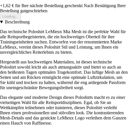
+1,62 €
für Ihre nächste Bestellung geschenkt
Nach Bestätigung Ihrer
Bestellung gutgeschrieben
Loading...
Beschreibung
Das technische Poloshirt LeMieux Mia Mesh ist die perfekte Wahl für
alle Reitsportbegeisterten, die ein hochwertiges Oberteil für ihre
Trainingseinheiten suchen. Entworfen von der renommierten Marke
LeMieux, vereint dieses Poloshirt Stil und Leistung, um Ihnen ein
unvergleichliches Reiterlebnis zu bieten.
Hergestellt aus hochwertigen Materialien, ist dieses technische
Poloshirt sowohl leicht als auch atmungsaktiv und bietet so auch an
den heißesten Tagen optimalen Tragekomfort. Das luftige Mesh an den
Seiten und am Rücken ermöglicht eine optimale Luftzirkulation, um
Sie kühl und trocken zu halten, während die eng anliegende Passform
für uneingeschränkte Bewegungsfreiheit sorgt.
Das elegante und moderne Design dieses Poloshirts macht es zu einer
vielseitigen Wahl für alle Reitsportdisziplinen. Egal, ob Sie an
Wettkämpfen teilnehmen oder trainieren, dieses Poloshirt verleiht
Ihnen einen professionellen und stilvollen look. Die kontrastierenden
Mesh-Details und das gestickte LeMieux Logo verleihen dem Ganzen
einen Hauch von Raffinesse.