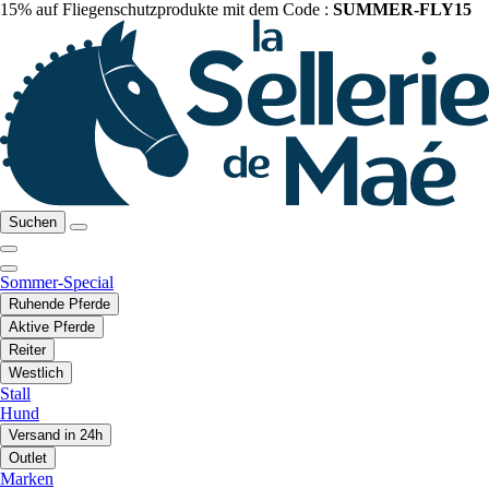
15% auf Fliegenschutzprodukte mit dem Code :
SUMMER-FLY15
Suchen
Sommer-Special
Ruhende Pferde
Aktive Pferde
Reiter
Westlich
Stall
Hund
Versand in 24h
Outlet
Marken