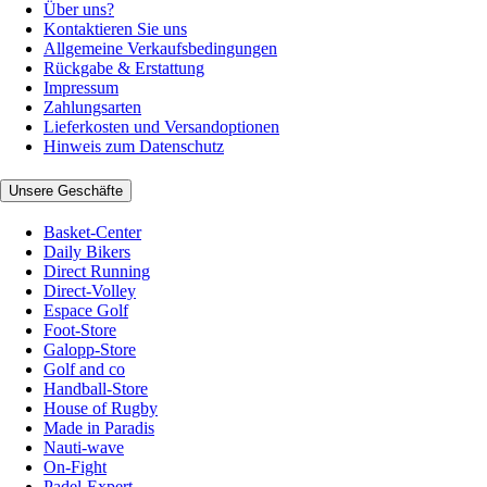
Über uns?
Kontaktieren Sie uns
Allgemeine Verkaufsbedingungen
Rückgabe & Erstattung
Impressum
Zahlungsarten
Lieferkosten und Versandoptionen
Hinweis zum Datenschutz
Unsere Geschäfte
Basket-Center
Daily Bikers
Direct Running
Direct-Volley
Espace Golf
Foot-Store
Galopp-Store
Golf and co
Handball-Store
House of Rugby
Made in Paradis
Nauti-wave
On-Fight
Padel-Expert