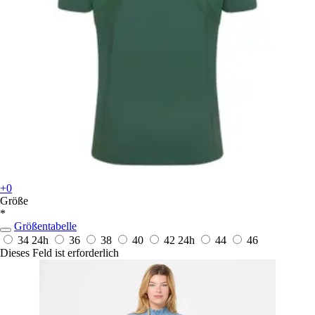
+0
Größe
*
Größentabelle
34
24h
36
38
40
42
24h
44
46
Dieses Feld ist erforderlich