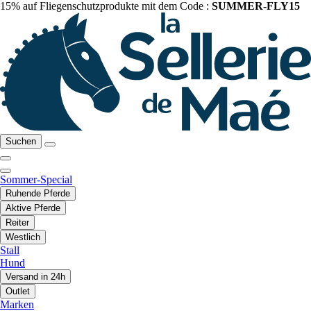
15% auf Fliegenschutzprodukte mit dem Code :
SUMMER-FLY15
Suchen
Sommer-Special
Ruhende Pferde
Aktive Pferde
Reiter
Westlich
Stall
Hund
Versand in 24h
Outlet
Marken