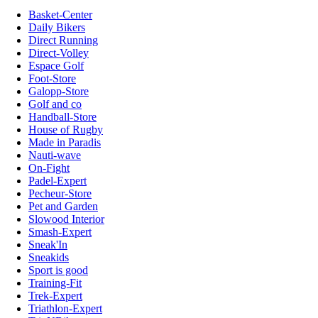
Basket-Center
Daily Bikers
Direct Running
Direct-Volley
Espace Golf
Foot-Store
Galopp-Store
Golf and co
Handball-Store
House of Rugby
Made in Paradis
Nauti-wave
On-Fight
Padel-Expert
Pecheur-Store
Pet and Garden
Slowood Interior
Smash-Expert
Sneak'In
Sneakids
Sport is good
Training-Fit
Trek-Expert
Triathlon-Expert