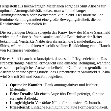
Hergestellt aus hochwertigen Materialien sorgt das Shirt Aliosha für
optimale Atmungsaktivität, sodass man während langer
Trainingseinheiten oder Wettkämpfe kühl bleibt. Der moderne und
feminine Schnitt garantiert eine große Bewegungsfreiheit, die bei
Reitaktivitäten unerlässlich ist.
Die sorgfältigen Details spiegeln das Know-how der Marke Samshield
wider, die für ihre Aufmerksamkeit auf die Bedürfnisse der Reiter
bekannt ist. Verstärkte Nähte gewährleisten die Langlebigkeit des
Shirts, während die feinen Abschlüsse Ihrer Reitkleidung einen Hauch
von Raffinesse verleihen.
Dieses Shirt ist auch so konzipiert, dass es die Pflege erleichtert. Das
strapazierfähige Material ermöglicht eine einfache Reinigung, während
es sein ursprüngliches Aussehen beibehält. Ob für einen gemütlichen
Ausritt oder eine Sprungstunde, das Damenreitshirt Samshield Aliosha
wird Sie mit Stil und Komfort begleiten.
Optimaler Komfort:
Dank atmungsaktiver und leichter
Materialien.
Feine Details:
Mit einem Auge fürs Detail gefertigt, für eine
elegante Ästhetik.
Langlebigkeit:
Verstärkte Nähte für intensiven Gebrauch.
Pflegeleicht:
Einfache Reinigung und gute Formbeständigkeit.