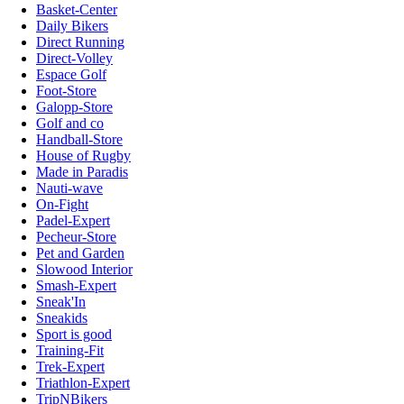
Basket-Center
Daily Bikers
Direct Running
Direct-Volley
Espace Golf
Foot-Store
Galopp-Store
Golf and co
Handball-Store
House of Rugby
Made in Paradis
Nauti-wave
On-Fight
Padel-Expert
Pecheur-Store
Pet and Garden
Slowood Interior
Smash-Expert
Sneak'In
Sneakids
Sport is good
Training-Fit
Trek-Expert
Triathlon-Expert
TripNBikers