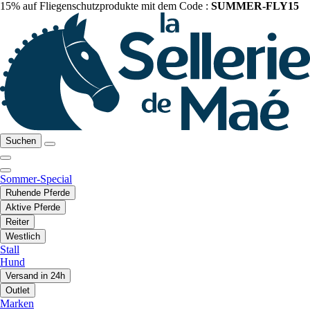
15% auf Fliegenschutzprodukte mit dem Code :
SUMMER-FLY15
Suchen
Sommer-Special
Ruhende Pferde
Aktive Pferde
Reiter
Westlich
Stall
Hund
Versand in 24h
Outlet
Marken