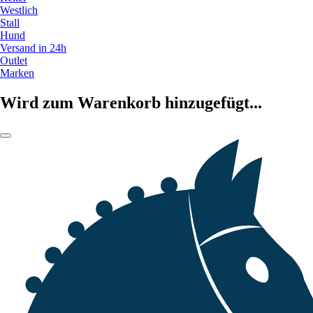
Westlich
Stall
Hund
Versand in 24h
Outlet
Marken
Wird zum Warenkorb hinzugefügt...