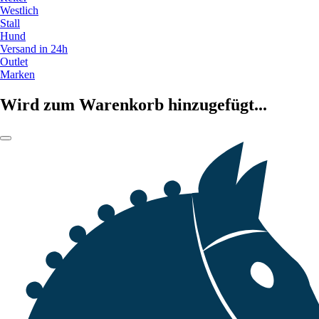
Westlich
Stall
Hund
Versand in 24h
Outlet
Marken
Wird zum Warenkorb hinzugefügt...