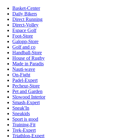
Basket-Center
Daily Bikers
Direct Running
Direct-Volley
Espace Golf
Foot-Store
Galopp-Store
Golf and co
Handball-Store
House of Rugby
Made in Paradis
Nauti-wave
On-Fight
Padel-Expert
Pecheur-Store
Pet and Garden
Slowood Interior
Smash-Expert
Sneak'In
Sneakids
Sport is good
Training-Fit
Trek-Expert
Triathlon-Expert