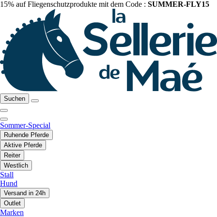
15% auf Fliegenschutzprodukte mit dem Code :
SUMMER-FLY15
Suchen
Sommer-Special
Ruhende Pferde
Aktive Pferde
Reiter
Westlich
Stall
Hund
Versand in 24h
Outlet
Marken