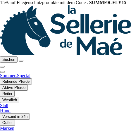
15% auf Fliegenschutzprodukte mit dem Code :
SUMMER-FLY15
Suchen
Sommer-Special
Ruhende Pferde
Aktive Pferde
Reiter
Westlich
Stall
Hund
Versand in 24h
Outlet
Marken