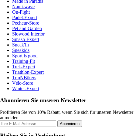
Made in Paradis
Nauti-wave
On-Fight
Padel-Expert
Pecheur-Store
Pet and Garden
Slowood Interior
Smash-Expert
Sneak'In
Sneakids
Sport is good
Training-Fit
Trek-Expert
Triathlon-Expert
TripNBikers
Vélo-Store
Winter-Expert
Abonnieren Sie unseren Newsletter
Profitieren Sie von 10% Rabatt, wenn Sie sich für unseren Newsletter
anmelden
Abonnieren
Bleiben Sie in Verbindung