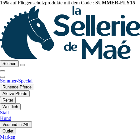
15% auf Fliegenschutzprodukte mit dem Code :
SUMMER-FLY15
Suchen
Sommer-Special
Ruhende Pferde
Aktive Pferde
Reiter
Westlich
Stall
Hund
Versand in 24h
Outlet
Marken