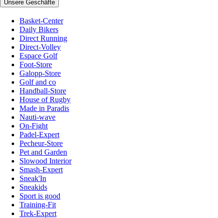
Unsere Geschäfte
Basket-Center
Daily Bikers
Direct Running
Direct-Volley
Espace Golf
Foot-Store
Galopp-Store
Golf and co
Handball-Store
House of Rugby
Made in Paradis
Nauti-wave
On-Fight
Padel-Expert
Pecheur-Store
Pet and Garden
Slowood Interior
Smash-Expert
Sneak'In
Sneakids
Sport is good
Training-Fit
Trek-Expert