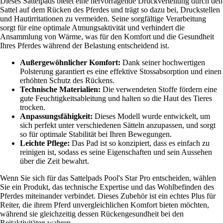
Dieses Sattelpads bietet eine hervorragende Druckverteilung durch den
Sattel auf dem Rücken des Pferdes und trägt so dazu bei, Druckstellen
und Hautirritationen zu vermeiden. Seine sorgfältige Verarbeitung
sorgt für eine optimale Atmungsaktivität und verhindert die
Ansammlung von Wärme, was für den Komfort und die Gesundheit
Ihres Pferdes während der Belastung entscheidend ist.
Außergewöhnlicher Komfort:
Dank seiner hochwertigen
Polsterung garantiert es eine effektive Stossabsorption und einen
erhöhten Schutz des Rückens.
Technische Materialien:
Die verwendeten Stoffe fördern eine
gute Feuchtigkeitsableitung und halten so die Haut des Tieres
trocken.
Anpassungsfähigkeit:
Dieses Modell wurde entwickelt, um
sich perfekt unter verschiedenen Sätteln anzupassen, und sorgt
so für optimale Stabilität bei Ihren Bewegungen.
Leichte Pflege:
Das Pad ist so konzipiert, dass es einfach zu
reinigen ist, sodass es seine Eigenschaften und sein Aussehen
über die Zeit bewahrt.
Wenn Sie sich für das Sattelpads Pool's Star Pro entscheiden, wählen
Sie ein Produkt, das technische Expertise und das Wohlbefinden des
Pferdes miteinander verbindet. Dieses Zubehör ist ein echtes Plus für
Reiter, die ihrem Pferd unvergleichlichen Komfort bieten möchten,
während sie gleichzeitig dessen Rückengesundheit bei den
Reitaktivitäten wahren.