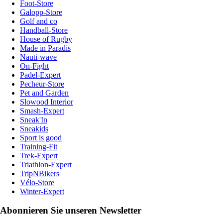
Foot-Store
Galopp-Store
Golf and co
Handball-Store
House of Rugby
Made in Paradis
Nauti-wave
On-Fight
Padel-Expert
Pecheur-Store
Pet and Garden
Slowood Interior
Smash-Expert
Sneak'In
Sneakids
Sport is good
Training-Fit
Trek-Expert
Triathlon-Expert
TripNBikers
Vélo-Store
Winter-Expert
Abonnieren Sie unseren Newsletter