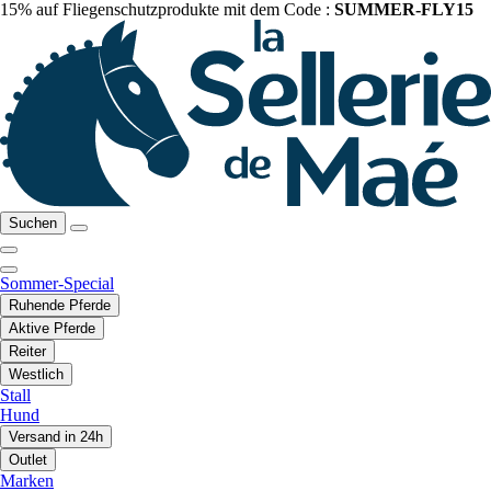
15% auf Fliegenschutzprodukte mit dem Code :
SUMMER-FLY15
Suchen
Sommer-Special
Ruhende Pferde
Aktive Pferde
Reiter
Westlich
Stall
Hund
Versand in 24h
Outlet
Marken