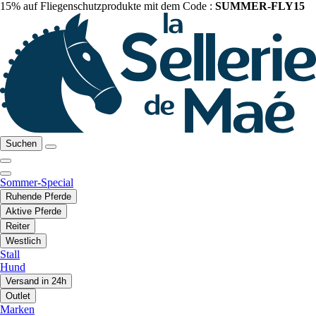
15% auf Fliegenschutzprodukte mit dem Code :
SUMMER-FLY15
Suchen
Sommer-Special
Ruhende Pferde
Aktive Pferde
Reiter
Westlich
Stall
Hund
Versand in 24h
Outlet
Marken