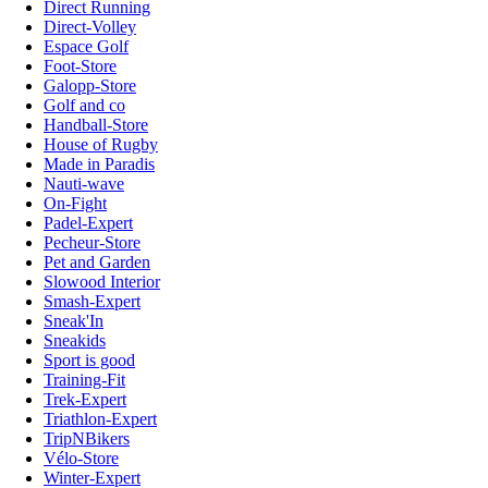
Direct Running
Direct-Volley
Espace Golf
Foot-Store
Galopp-Store
Golf and co
Handball-Store
House of Rugby
Made in Paradis
Nauti-wave
On-Fight
Padel-Expert
Pecheur-Store
Pet and Garden
Slowood Interior
Smash-Expert
Sneak'In
Sneakids
Sport is good
Training-Fit
Trek-Expert
Triathlon-Expert
TripNBikers
Vélo-Store
Winter-Expert