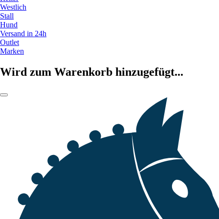
Westlich
Stall
Hund
Versand in 24h
Outlet
Marken
Wird zum Warenkorb hinzugefügt...