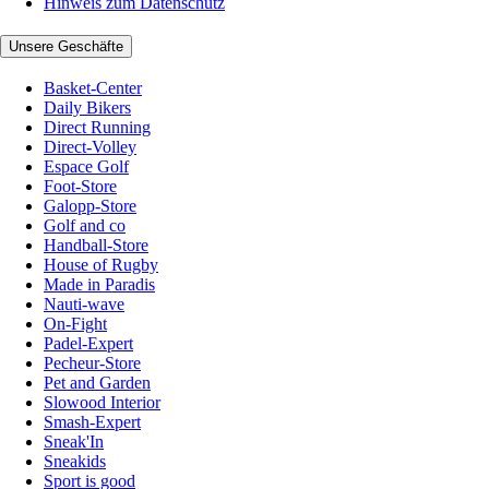
Hinweis zum Datenschutz
Unsere Geschäfte
Basket-Center
Daily Bikers
Direct Running
Direct-Volley
Espace Golf
Foot-Store
Galopp-Store
Golf and co
Handball-Store
House of Rugby
Made in Paradis
Nauti-wave
On-Fight
Padel-Expert
Pecheur-Store
Pet and Garden
Slowood Interior
Smash-Expert
Sneak'In
Sneakids
Sport is good