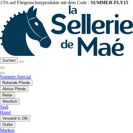
15% auf Fliegenschutzprodukte mit dem Code :
SUMMER-FLY15
Suchen
Sommer-Special
Ruhende Pferde
Aktive Pferde
Reiter
Westlich
Stall
Hund
Versand in 24h
Outlet
Marken