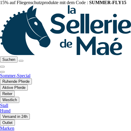
15% auf Fliegenschutzprodukte mit dem Code :
SUMMER-FLY15
Suchen
Sommer-Special
Ruhende Pferde
Aktive Pferde
Reiter
Westlich
Stall
Hund
Versand in 24h
Outlet
Marken