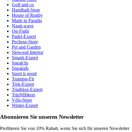
Golf and co
Handball-Store
House of Rugby
Made in Paradis
Nauti-wave
On-Fight
Padel-Expert
Pecheur-Store
Pet and Garden
Slowood Interior
Smash-Expert
Sneak'In
Sneakids
Sport is good
Training-Fit
Trek-Expert
Triathlon-Expert
TripNBikers
Vélo-Store
Winter-Expert
Abonnieren Sie unseren Newsletter
Profitieren Sie von 10% Rabatt, wenn Sie sich für unseren Newsletter