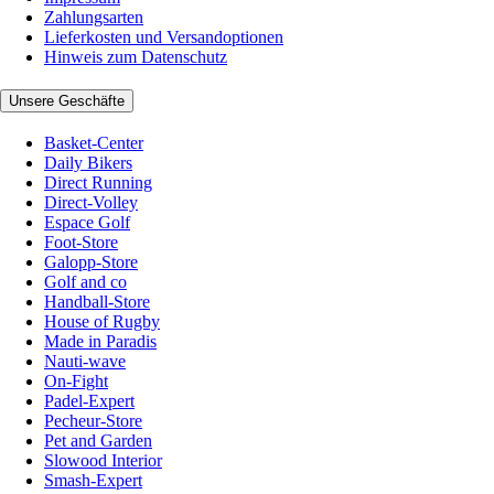
Zahlungsarten
Lieferkosten und Versandoptionen
Hinweis zum Datenschutz
Unsere Geschäfte
Basket-Center
Daily Bikers
Direct Running
Direct-Volley
Espace Golf
Foot-Store
Galopp-Store
Golf and co
Handball-Store
House of Rugby
Made in Paradis
Nauti-wave
On-Fight
Padel-Expert
Pecheur-Store
Pet and Garden
Slowood Interior
Smash-Expert