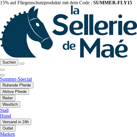
15% auf Fliegenschutzprodukte mit dem Code :
SUMMER-FLY15
Suchen
Sommer-Special
Ruhende Pferde
Aktive Pferde
Reiter
Westlich
Stall
Hund
Versand in 24h
Outlet
Marken