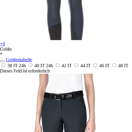
+0
Größe
*
Größentabelle
38 IT
24h
40 IT
24h
42 IT
44 IT
46 IT
48 IT
Dieses Feld ist erforderlich