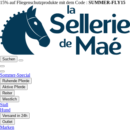
15% auf Fliegenschutzprodukte mit dem Code :
SUMMER-FLY15
Suchen
Sommer-Special
Ruhende Pferde
Aktive Pferde
Reiter
Westlich
Stall
Hund
Versand in 24h
Outlet
Marken