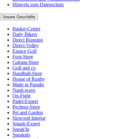
Hinweis zum Datenschutz
Unsere Geschäfte
Basket-Center
Daily Bikers
Direct Running
Direct-Volley
Espace Golf
Foot-Store
Galopp-Store
Golf and co
Handball-Store
House of Rugby
Made in Paradis
Nauti-wave
On-Fight
Padel-Expert
Pecheur-Store
Pet and Garden
Slowood Interior
Smash-Expert
Sneak'In
Sneakids