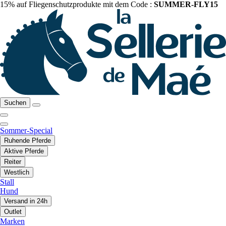
15% auf Fliegenschutzprodukte mit dem Code :
SUMMER-FLY15
Suchen
Sommer-Special
Ruhende Pferde
Aktive Pferde
Reiter
Westlich
Stall
Hund
Versand in 24h
Outlet
Marken