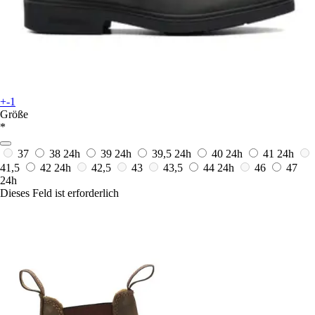
+-1
Größe
*
37
38
24h
39
24h
39,5
24h
40
24h
41
24h
41,5
42
24h
42,5
43
43,5
44
24h
46
47
24h
Dieses Feld ist erforderlich