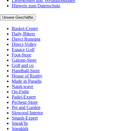
Lieferkosten und Versandoptionen
Hinweis zum Datenschutz
Unsere Geschäfte
Basket-Center
Daily Bikers
Direct Running
Direct-Volley
Espace Golf
Foot-Store
Galopp-Store
Golf and co
Handball-Store
House of Rugby
Made in Paradis
Nauti-wave
On-Fight
Padel-Expert
Pecheur-Store
Pet and Garden
Slowood Interior
Smash-Expert
Sneak'In
Sneakids