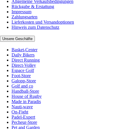
Allgemeine Verkaufsbedingungen
Rückgabe & Erstattung
Impressum
Zahlungsarten
Lieferkosten und Versandoptionen
Hinweis zum Datenschutz
Unsere Geschäfte
Basket-Center
Daily Bikers
Direct Running
Direct-Volley
Espace Golf
Foot-Store
Galopp-Store
Golf and co
Handball-Store
House of Rugby
Made in Paradis
Nauti-wave
On-Fight
Padel-Expert
Pecheur-Store
Pet and Garden