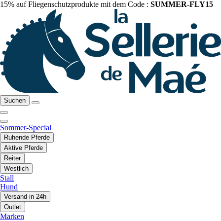
15% auf Fliegenschutzprodukte mit dem Code :
SUMMER-FLY15
Suchen
Sommer-Special
Ruhende Pferde
Aktive Pferde
Reiter
Westlich
Stall
Hund
Versand in 24h
Outlet
Marken