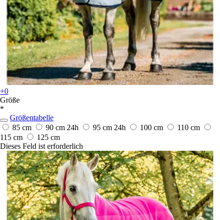
+0
Größe
*
Größentabelle
85 cm
90 cm
24h
95 cm
24h
100 cm
110 cm
115 cm
125 cm
Dieses Feld ist erforderlich