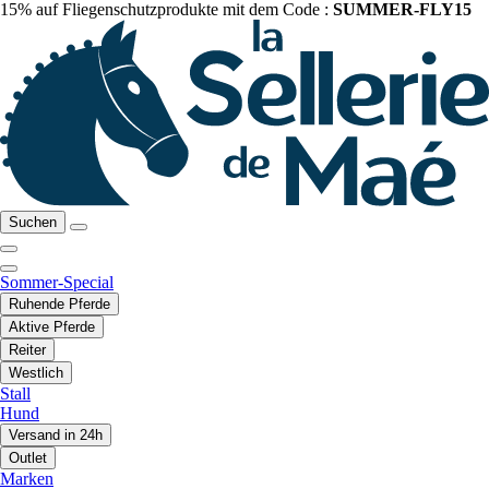
15% auf Fliegenschutzprodukte mit dem Code :
SUMMER-FLY15
Suchen
Sommer-Special
Ruhende Pferde
Aktive Pferde
Reiter
Westlich
Stall
Hund
Versand in 24h
Outlet
Marken