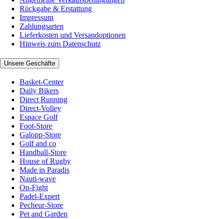
Rückgabe & Erstattung
Impressum
Zahlungsarten
Lieferkosten und Versandoptionen
Hinweis zum Datenschutz
Unsere Geschäfte
Basket-Center
Daily Bikers
Direct Running
Direct-Volley
Espace Golf
Foot-Store
Galopp-Store
Golf and co
Handball-Store
House of Rugby
Made in Paradis
Nauti-wave
On-Fight
Padel-Expert
Pecheur-Store
Pet and Garden