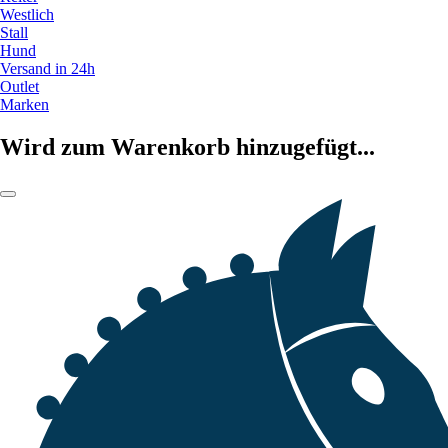
Westlich
Stall
Hund
Versand in 24h
Outlet
Marken
Wird zum Warenkorb hinzugefügt...