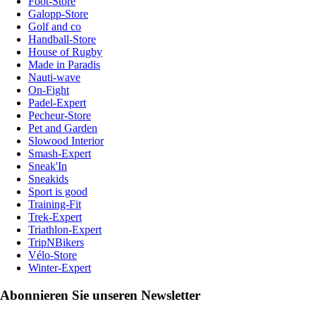
Foot-Store
Galopp-Store
Golf and co
Handball-Store
House of Rugby
Made in Paradis
Nauti-wave
On-Fight
Padel-Expert
Pecheur-Store
Pet and Garden
Slowood Interior
Smash-Expert
Sneak'In
Sneakids
Sport is good
Training-Fit
Trek-Expert
Triathlon-Expert
TripNBikers
Vélo-Store
Winter-Expert
Abonnieren Sie unseren Newsletter