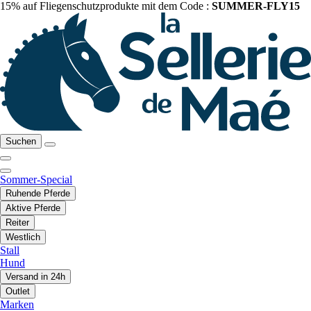
15% auf Fliegenschutzprodukte mit dem Code :
SUMMER-FLY15
Suchen
Sommer-Special
Ruhende Pferde
Aktive Pferde
Reiter
Westlich
Stall
Hund
Versand in 24h
Outlet
Marken