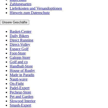
Zahlungsarten
Lieferkosten und Versandoptionen
Hinweis zum Datenschutz
Unsere Geschäfte
Basket-Center
Daily Bikers
Direct Running
Direct-Volley
Espace Golf
Foot-Store
Galopp-Store
Golf and co
Handball-Store
House of Rugby
Made in Paradis
Nauti-wave
On-Fight
Padel-Expert
Pecheur-Store
Pet and Garden
Slowood Interior
Smash-Expert