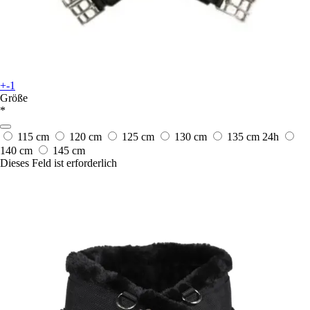
+-1
Größe
*
115 cm
120 cm
125 cm
130 cm
135 cm
24h
140 cm
145 cm
Dieses Feld ist erforderlich