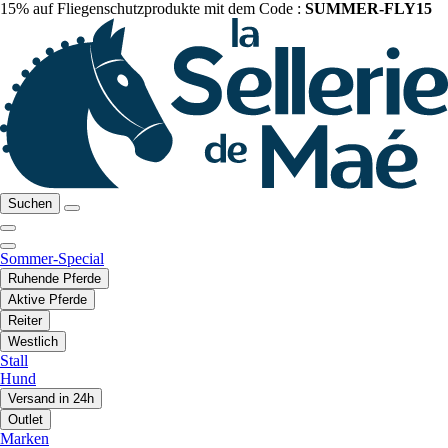
15% auf Fliegenschutzprodukte mit dem Code :
SUMMER-FLY15
Suchen
Sommer-Special
Ruhende Pferde
Aktive Pferde
Reiter
Westlich
Stall
Hund
Versand in 24h
Outlet
Marken