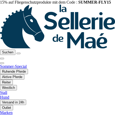
15% auf Fliegenschutzprodukte mit dem Code :
SUMMER-FLY15
Suchen
Sommer-Special
Ruhende Pferde
Aktive Pferde
Reiter
Westlich
Stall
Hund
Versand in 24h
Outlet
Marken