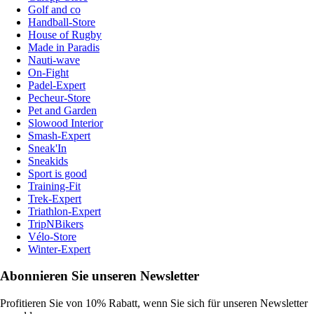
Golf and co
Handball-Store
House of Rugby
Made in Paradis
Nauti-wave
On-Fight
Padel-Expert
Pecheur-Store
Pet and Garden
Slowood Interior
Smash-Expert
Sneak'In
Sneakids
Sport is good
Training-Fit
Trek-Expert
Triathlon-Expert
TripNBikers
Vélo-Store
Winter-Expert
Abonnieren Sie unseren Newsletter
Profitieren Sie von 10% Rabatt, wenn Sie sich für unseren Newsletter