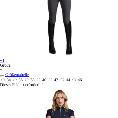
+1
Größe
*
Größentabelle
34
36
38
40
42
44
46
Dieses Feld ist erforderlich