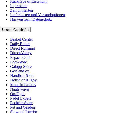
Rückgabe & Erstattung
Impressum
Zahlungsarten
Lieferkosten und Versandoptionen
Hinweis zum Datenschutz
Unsere Geschäfte
Basket-Center
Daily Bikers
Direct Running
Direct-Volley
Espace Golf
Foot-Store
Galopp-Store
Golf and co
Handball-Store
House of Rugby
Made in Paradis
Nauti-wave
On-Fight
Padel-Expert
Pecheur-Store
Pet and Garden
Slowood Interior