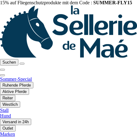
15% auf Fliegenschutzprodukte mit dem Code :
SUMMER-FLY15
Suchen
Sommer-Special
Ruhende Pferde
Aktive Pferde
Reiter
Westlich
Stall
Hund
Versand in 24h
Outlet
Marken