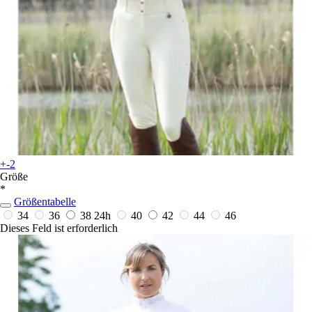
+-2
Größe
*
Größentabelle
34
36
38
24h
40
42
44
46
Dieses Feld ist erforderlich