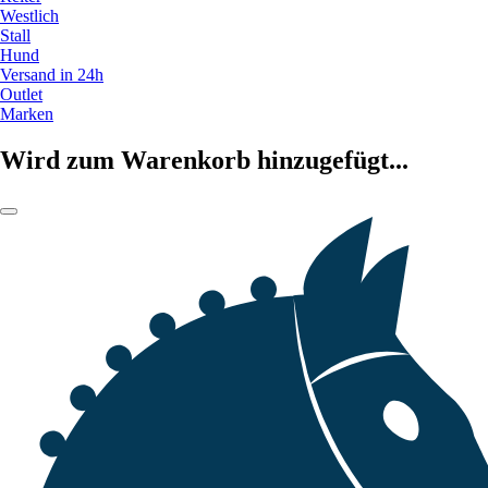
Westlich
Stall
Hund
Versand in 24h
Outlet
Marken
Wird zum Warenkorb hinzugefügt...