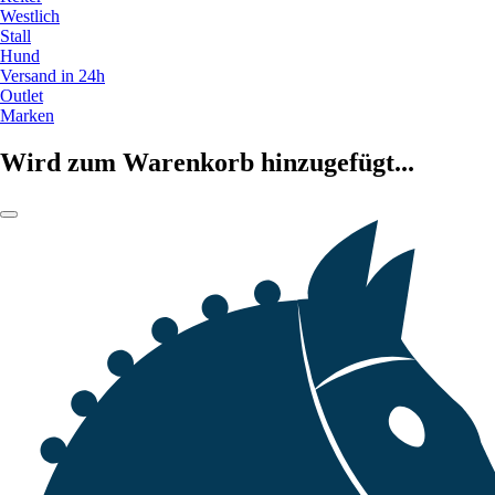
Westlich
Stall
Hund
Versand in 24h
Outlet
Marken
Wird zum Warenkorb hinzugefügt...