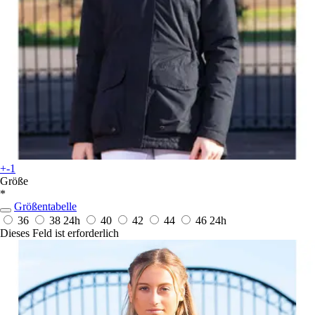
+-1
Größe
*
Größentabelle
36
38
24h
40
42
44
46
24h
Dieses Feld ist erforderlich