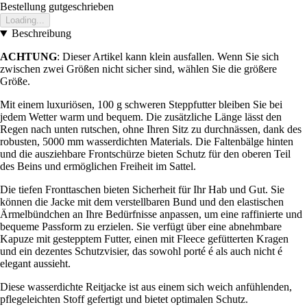
Bestellung gutgeschrieben
Loading...
Beschreibung
ACHTUNG
: Dieser Artikel kann klein ausfallen. Wenn Sie sich
zwischen zwei Größen nicht sicher sind, wählen Sie die größere
Größe.
Mit einem luxuriösen, 100 g schweren Steppfutter bleiben Sie bei
jedem Wetter warm und bequem. Die zusätzliche Länge lässt den
Regen nach unten rutschen, ohne Ihren Sitz zu durchnässen, dank des
robusten, 5000 mm wasserdichten Materials. Die Faltenbälge hinten
und die ausziehbare Frontschürze bieten Schutz für den oberen Teil
des Beins und ermöglichen Freiheit im Sattel.
Die tiefen Fronttaschen bieten Sicherheit für Ihr Hab und Gut. Sie
können die Jacke mit dem verstellbaren Bund und den elastischen
Ärmelbündchen an Ihre Bedürfnisse anpassen, um eine raffinierte und
bequeme Passform zu erzielen. Sie verfügt über eine abnehmbare
Kapuze mit gestepptem Futter, einen mit Fleece gefütterten Kragen
und ein dezentes Schutzvisier, das sowohl porté é als auch nicht é
elegant aussieht.
Diese wasserdichte Reitjacke ist aus einem sich weich anfühlenden,
pflegeleichten Stoff gefertigt und bietet optimalen Schutz.