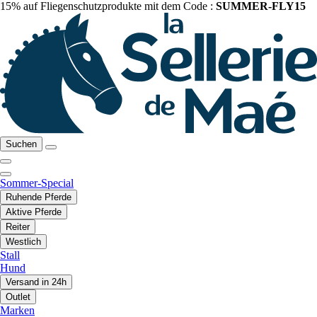
15% auf Fliegenschutzprodukte mit dem Code :
SUMMER-FLY15
Suchen
Sommer-Special
Ruhende Pferde
Aktive Pferde
Reiter
Westlich
Stall
Hund
Versand in 24h
Outlet
Marken