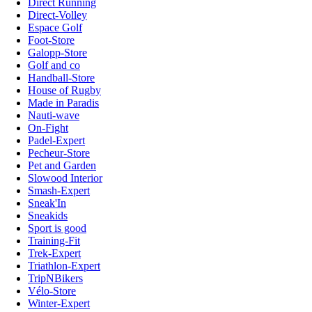
Direct Running
Direct-Volley
Espace Golf
Foot-Store
Galopp-Store
Golf and co
Handball-Store
House of Rugby
Made in Paradis
Nauti-wave
On-Fight
Padel-Expert
Pecheur-Store
Pet and Garden
Slowood Interior
Smash-Expert
Sneak'In
Sneakids
Sport is good
Training-Fit
Trek-Expert
Triathlon-Expert
TripNBikers
Vélo-Store
Winter-Expert