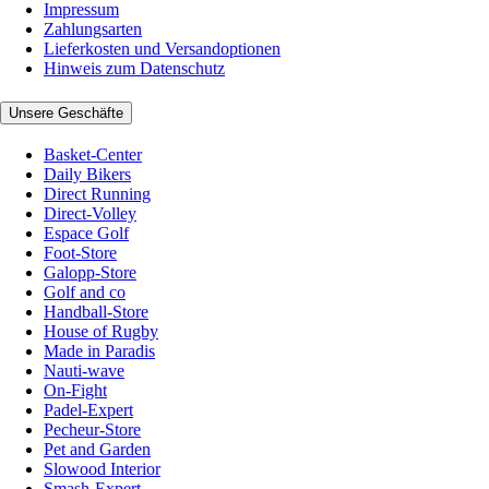
Impressum
Zahlungsarten
Lieferkosten und Versandoptionen
Hinweis zum Datenschutz
Unsere Geschäfte
Basket-Center
Daily Bikers
Direct Running
Direct-Volley
Espace Golf
Foot-Store
Galopp-Store
Golf and co
Handball-Store
House of Rugby
Made in Paradis
Nauti-wave
On-Fight
Padel-Expert
Pecheur-Store
Pet and Garden
Slowood Interior
Smash-Expert