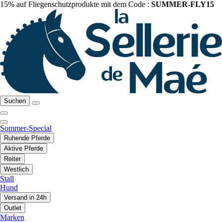
15% auf Fliegenschutzprodukte mit dem Code :
SUMMER-FLY15
Suchen
Sommer-Special
Ruhende Pferde
Aktive Pferde
Reiter
Westlich
Stall
Hund
Versand in 24h
Outlet
Marken