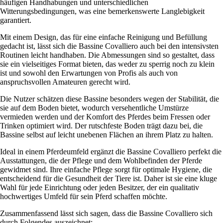
häufigen Handhabungen und unterschiedlichen
Witterungsbedingungen, was eine bemerkenswerte Langlebigkeit
garantiert.
Mit einem Design, das für eine einfache Reinigung und Befüllung
gedacht ist, lässt sich die Bassine Covalliero auch bei den intensivsten
Routinen leicht handhaben. Die Abmessungen sind so gestaltet, dass
sie ein vielseitiges Format bieten, das weder zu sperrig noch zu klein
ist und sowohl den Erwartungen von Profis als auch von
anspruchsvollen Amateuren gerecht wird.
Die Nutzer schätzen diese Bassine besonders wegen der Stabilität, die
sie auf dem Boden bietet, wodurch versehentliche Umstürze
vermieden werden und der Komfort des Pferdes beim Fressen oder
Trinken optimiert wird. Der rutschfeste Boden trägt dazu bei, die
Bassine selbst auf leicht unebenen Flächen an ihrem Platz zu halten.
Ideal in einem Pferdeumfeld ergänzt die Bassine Covalliero perfekt die
Ausstattungen, die der Pflege und dem Wohlbefinden der Pferde
gewidmet sind. Ihre einfache Pflege sorgt für optimale Hygiene, die
entscheidend für die Gesundheit der Tiere ist. Daher ist sie eine kluge
Wahl für jede Einrichtung oder jeden Besitzer, der ein qualitativ
hochwertiges Umfeld für sein Pferd schaffen möchte.
Zusammenfassend lässt sich sagen, dass die Bassine Covalliero sich
durch Folgendes auszeichnet: