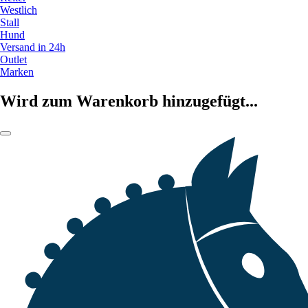
Westlich
Stall
Hund
Versand in 24h
Outlet
Marken
Wird zum Warenkorb hinzugefügt...