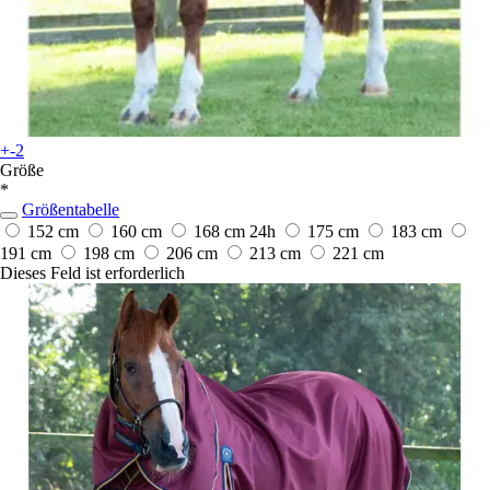
+-2
Größe
*
Größentabelle
152 cm
160 cm
168 cm
24h
175 cm
183 cm
191 cm
198 cm
206 cm
213 cm
221 cm
Dieses Feld ist erforderlich