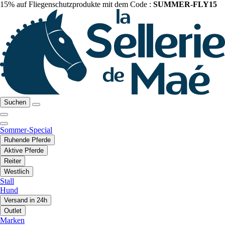
15% auf Fliegenschutzprodukte mit dem Code :
SUMMER-FLY15
Suchen
Sommer-Special
Ruhende Pferde
Aktive Pferde
Reiter
Westlich
Stall
Hund
Versand in 24h
Outlet
Marken