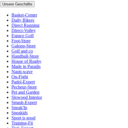
Unsere Geschäfte
Basket-Center
Daily Bikers
Direct Running
Direct-Volley
Espace Golf
Foot-Store
Galopp-Store
Golf and co
Handball-Store
House of Rugby
Made in Paradis
Nauti-wave
On-Fight
Padel-Expert
Pecheur-Store
Pet and Garden
Slowood Interior
Smash-Expert
Sneak'In
Sneakids
Sport is good
Training-Fit