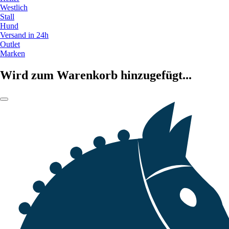
Westlich
Stall
Hund
Versand in 24h
Outlet
Marken
Wird zum Warenkorb hinzugefügt...