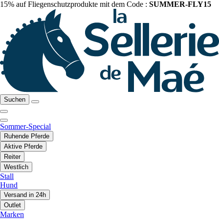
15% auf Fliegenschutzprodukte mit dem Code :
SUMMER-FLY15
Suchen
Sommer-Special
Ruhende Pferde
Aktive Pferde
Reiter
Westlich
Stall
Hund
Versand in 24h
Outlet
Marken