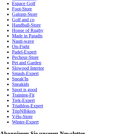
Espace Golf
Foot-Store
Galopp-Store
Golf and co
Handball-Store
House of Rugby
Made in Paradis
Nauti-wave
On-Fight
Padel-Expert
Pecheur-Store
Pet and Garden
Slowood Interior
Smash-Expert
Sneak'In
Sneakids
Sport is good
Training-Fit
Trek-Expert
Triathlon-Expert
TripNBikers
Vélo-Store
Winter-Expert
Abonnieren Sie unseren Newsletter