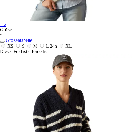
+-2
Größe
*
Größentabelle
XS
S
M
L
24h
XL
Dieses Feld ist erforderlich