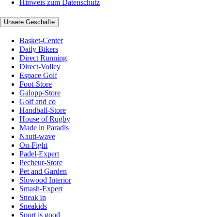
Hinweis zum Datenschutz
Unsere Geschäfte
Basket-Center
Daily Bikers
Direct Running
Direct-Volley
Espace Golf
Foot-Store
Galopp-Store
Golf and co
Handball-Store
House of Rugby
Made in Paradis
Nauti-wave
On-Fight
Padel-Expert
Pecheur-Store
Pet and Garden
Slowood Interior
Smash-Expert
Sneak'In
Sneakids
Sport is good