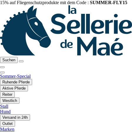
15% auf Fliegenschutzprodukte mit dem Code :
SUMMER-FLY15
Suchen
Sommer-Special
Ruhende Pferde
Aktive Pferde
Reiter
Westlich
Stall
Hund
Versand in 24h
Outlet
Marken