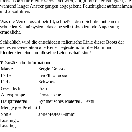
Freizeitsport für Pferde verwendet wird, aufgrund seiner Fähigkeit, die
während langer Anstrengungen abgegebene Feuchtigkeit aufzunehmen
und abzuführen.
Was die Verschlussart betrifft, schließen diese Schuhe mit einem
schnellen Schnürsystem, das eine selbstblockierende Anpassung
ermöglicht.
Schließlich wird die entschieden italienische Linie dieser Boots der
neuesten Generation alle Reiter begeistern, für die Natur und
Pferdereiten eine und dieselbe Leidenschaft sind!
Zusätzliche Informationen
Marke
Sergio Grasso
Farbe
nero/fluo fucsia
Farbe
Schwarz
Geschlecht
Frau
Altersgruppe
Erwachsene
Hauptmaterial
Synthetisches Material / Textil
Menge pro Produkt
1
Sohle
abriebfestes Gummi
Loading...
Loading...