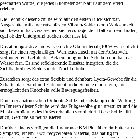
geschaffen wurde, die jedes Kilometer der Natur auf dem Pferd
erleben.
Die Technik dieser Schuhe wird auf den ersten Blick sichtbar.
Ausgestattet mit einer rutschfesten Vibram-Sohle, deren Wirksamkeit
sich bewährt hat, versprechen sie hervorragenden Halt auf dem Boden,
egal ob der Untergrund trocken oder nass ist.
Das atmungsaktive und wasserdichte Obermaterial (100% wasserdicht)
sorgt für einen regelmäßigen Wärmeaustausch mit der Außenwelt,
verhindert ein Gefühl der Beklemmung in den Schuhen und hält das
Wasser fern. Es sind reflektierende Einsätze integriert, die die
Sichtbarkeit des Reiters in der Nacht erhöhen.
Zusätzlich sorgt das extra flexible und dehnbare Lycra-Gewebe für die
Schafte, dass Sand und Erde nicht in die Schuhe eindringen, und
ermöglicht den Knöcheln volle Bewegungsfreiheit.
Dank der anatomischen Ortholite-Sohle mit stoßdämpfender Wirkung
im Inneren dieser Schuhe wird das Fußgewölbe gut unterstützt und die
Muskelermüdung des Fußes erheblich vermindert. Diese Sohle hilft
auch, Gerüche zu neutralisieren.
Darüber hinaus verfügen die Endurance KM Plus über ein Futter aus
Sympatex, einem 100% recycelbaren Material, das häufig im