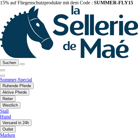
15% auf Fliegenschutzprodukte mit dem Code :
SUMMER-FLY15
Suchen
Sommer-Special
Ruhende Pferde
Aktive Pferde
Reiter
Westlich
Stall
Hund
Versand in 24h
Outlet
Marken