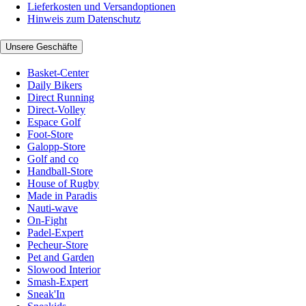
Lieferkosten und Versandoptionen
Hinweis zum Datenschutz
Unsere Geschäfte
Basket-Center
Daily Bikers
Direct Running
Direct-Volley
Espace Golf
Foot-Store
Galopp-Store
Golf and co
Handball-Store
House of Rugby
Made in Paradis
Nauti-wave
On-Fight
Padel-Expert
Pecheur-Store
Pet and Garden
Slowood Interior
Smash-Expert
Sneak'In