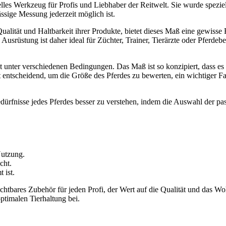
elles Werkzeug für Profis und Liebhaber der Reitwelt. Sie wurde spezi
ssige Messung jederzeit möglich ist.
alität und Haltbarkeit ihrer Produkte, bietet dieses Maß eine gewisse R
 Ausrüstung ist daher ideal für Züchter, Trainer, Tierärzte oder Pferde
 unter verschiedenen Bedingungen. Das Maß ist so konzipiert, dass es 
 entscheidend, um die Größe des Pferdes zu bewerten, ein wichtiger Fak
dürfnisse jedes Pferdes besser zu verstehen, indem die Auswahl der pa
Nutzung.
cht.
 ist.
tbares Zubehör für jeden Profi, der Wert auf die Qualität und das Wohlb
timalen Tierhaltung bei.