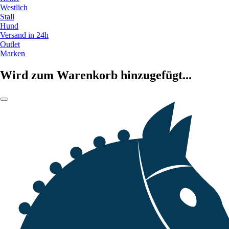
Westlich
Stall
Hund
Versand in 24h
Outlet
Marken
Wird zum Warenkorb hinzugefügt...