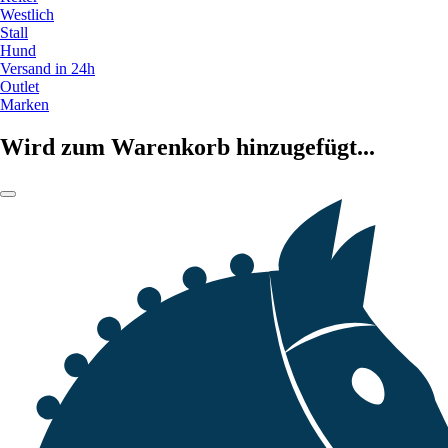
Westlich
Stall
Hund
Versand in 24h
Outlet
Marken
Wird zum Warenkorb hinzugefügt...