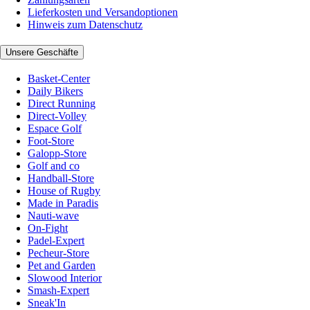
Lieferkosten und Versandoptionen
Hinweis zum Datenschutz
Unsere Geschäfte
Basket-Center
Daily Bikers
Direct Running
Direct-Volley
Espace Golf
Foot-Store
Galopp-Store
Golf and co
Handball-Store
House of Rugby
Made in Paradis
Nauti-wave
On-Fight
Padel-Expert
Pecheur-Store
Pet and Garden
Slowood Interior
Smash-Expert
Sneak'In