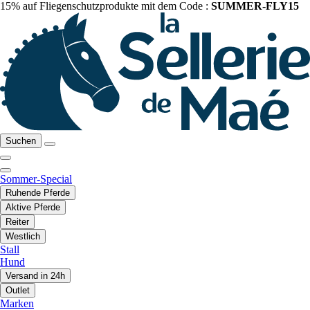
15% auf Fliegenschutzprodukte mit dem Code :
SUMMER-FLY15
Suchen
Sommer-Special
Ruhende Pferde
Aktive Pferde
Reiter
Westlich
Stall
Hund
Versand in 24h
Outlet
Marken