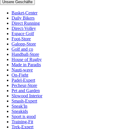
Unsere Geschäfte
Basket-Center
Daily Bikers
Direct Running
Direct-Volley
Espace Golf
Foot-Store
Galopp-Store
Golf and co
Handball-Store
House of Rugby
Made in Paradis
Nauti-wave
On-Fight
Padel-Expert
Pecheur-Store
Pet and Garden
Slowood Interior
Smash-Expert
Sneak'In
Sneakids
Sport is good
Training-Fit
Trek-Expert