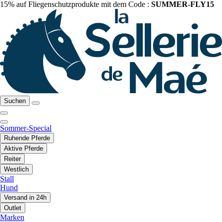
15% auf Fliegenschutzprodukte mit dem Code :
SUMMER-FLY15
Suchen
Sommer-Special
Ruhende Pferde
Aktive Pferde
Reiter
Westlich
Stall
Hund
Versand in 24h
Outlet
Marken