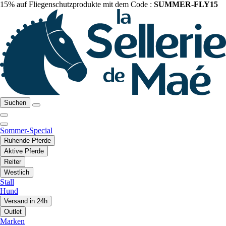
15% auf Fliegenschutzprodukte mit dem Code :
SUMMER-FLY15
Suchen
Sommer-Special
Ruhende Pferde
Aktive Pferde
Reiter
Westlich
Stall
Hund
Versand in 24h
Outlet
Marken