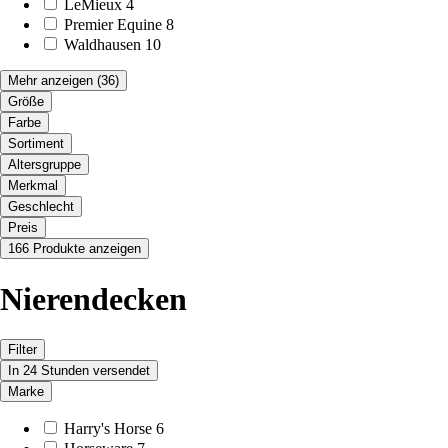
LeMieux
4
Premier Equine
8
Waldhausen
10
Mehr anzeigen
(36)
Größe
Farbe
Sortiment
Altersgruppe
Merkmal
Geschlecht
Preis
166 Produkte anzeigen
Nierendecken
Filter
In 24 Stunden versendet
Marke
Harry's Horse
6