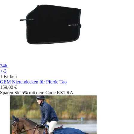
24h
+-3
1 Farben
GEM
Nierendecken für Pferde Tao
159,00 €
Sparen Sie 5%
mit dem Code
EXTRA