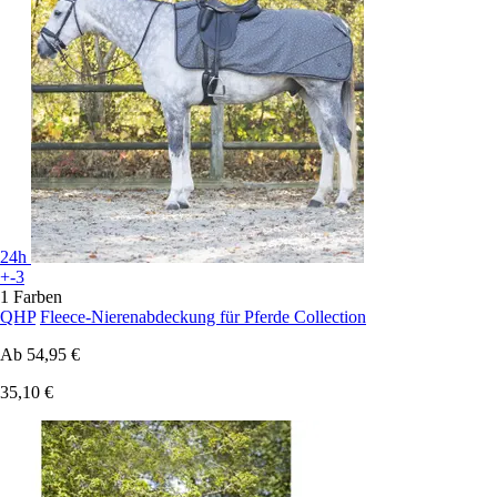
24h
+-3
1 Farben
QHP
Fleece-Nierenabdeckung für Pferde Collection
Ab
54,95 €
35,10 €