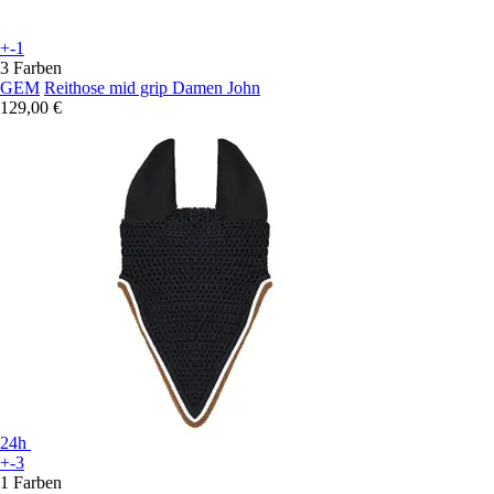
+-1
3 Farben
GEM
Reithose mid grip Damen John
129,00 €
24h
+-3
1 Farben