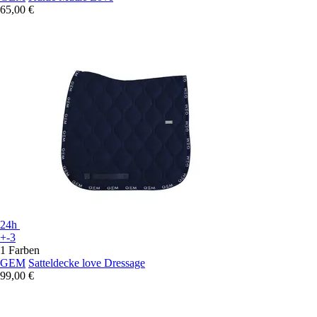
65,00 €
24h
+-3
1 Farben
GEM
Satteldecke love Dressage
99,00 €