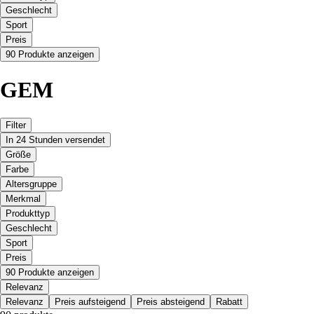
Geschlecht
Sport
Preis
90 Produkte anzeigen
GEM
Filter
In 24 Stunden versendet
Größe
Farbe
Altersgruppe
Merkmal
Produkttyp
Geschlecht
Sport
Preis
90 Produkte anzeigen
Relevanz
Relevanz
Preis aufsteigend
Preis absteigend
Rabatt