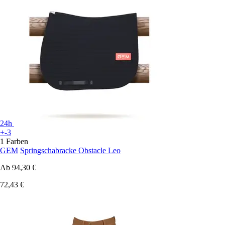
24h
+-3
1 Farben
GEM
Springschabracke Obstacle Leo
Ab
94,30 €
72,43 €