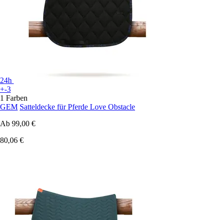
24h
+-3
1 Farben
GEM
Satteldecke für Pferde Love Obstacle
Ab
99,00 €
80,06 €