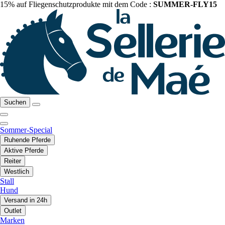
15% auf Fliegenschutzprodukte mit dem Code :
SUMMER-FLY15
Suchen
Sommer-Special
Ruhende Pferde
Aktive Pferde
Reiter
Westlich
Stall
Hund
Versand in 24h
Outlet
Marken