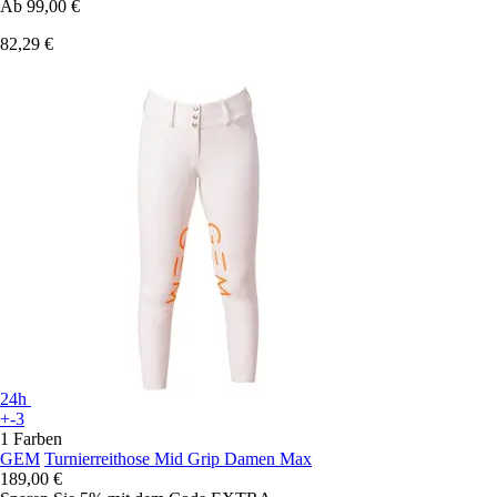
Ab
99,00 €
82,29 €
24h
+-3
1 Farben
GEM
Turnierreithose Mid Grip Damen Max
189,00 €