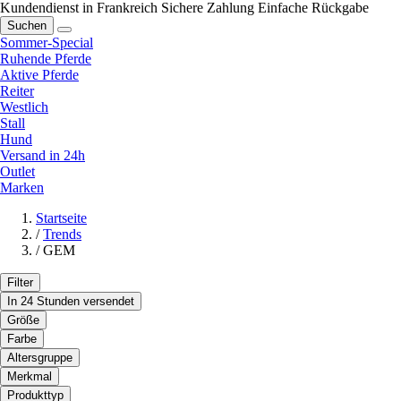
Kundendienst in Frankreich
Sichere Zahlung
Einfache Rückgabe
Suchen
Sommer-Special
Ruhende Pferde
Aktive Pferde
Reiter
Westlich
Stall
Hund
Versand in 24h
Outlet
Marken
Startseite
/
Trends
/
GEM
Filter
In 24 Stunden versendet
Größe
Farbe
Altersgruppe
Merkmal
Produkttyp